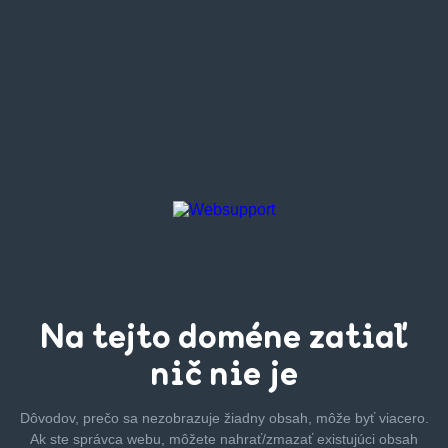
Na tejto
doméne zatiaľ
nič nie je
Dôvodov, prečo sa nezobrazuje žiadny obsah, môže byť
viacero.
Ak ste správca webu, môžete nahrať/zmazať
existujúci obsah